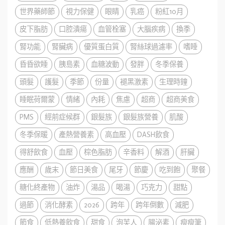
世界藥師節
視力保健
眼睛
乳癌
粉紅10月
皮下脂肪
口腔潰瘍
血管栓塞
大腦疾病
換季
腎功能
腎臟病
優質蛋白質
腎絲球過濾率
嗜睡
昏昏欲睡
胰島素
血糖波動
發胖
冬季保養
頭髮
護髮
季節
份量
褪黑激素
生理時鐘
睡眠荷爾蒙
情緒
內耗
焦慮
超商
超商美食
PMS
經前症候群
銀髮族
銀髮族營養
肌酸
冬季保暖
產熱營養素
高血壓
DASH飲食
得舒飲食
血壓
棕色脂肪
辛香料
解酒
肝臟
應酬
歲末
節日美食
尾牙
節慶
吃到飽
聚餐
糖化終產物
油炸
湯品
喝湯
巧克力
甜點
過節
消化酵素
2026
跨年
跨年倒數
減肥
節食
低熱養飲食
甜食
泡芙人
腸泌素
瘦瘦筆