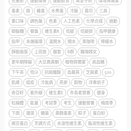
兒童節
運動傷害
運動飲食
黃金守則
環境賀爾蒙
毒素
鉻
雞蛋
水煮蛋
冷飯
壽司
三高
重口味
調色盤
色素
人工色素
化學合成
過動
御飯糰
餐盤
維生素K
低碳
低碳排
指甲健康
指甲
末端循環
溫開水
開水
黑咖啡
檸檬水
靜脈曲張
上班族
腿套
B群
職場婦女
更年期障礙
大豆異黃酮
植物賀爾蒙
高血糖
下午茶
低GI
抗組織胺
血基質
芝麻素
520
肌膚
痘痘
冷氣病
燕麥
穀物
洋車前子
奇亞籽
紫外線
維生素E
年長者營養
健身
粒線體
能量
考試季
考生
運動營養
梅雨季
下雨
潮濕
黴菌
黃麴毒素
粽子
蛋白粉
豌豆蛋白
烹調方式
水溶性維生素
脂溶性維生素