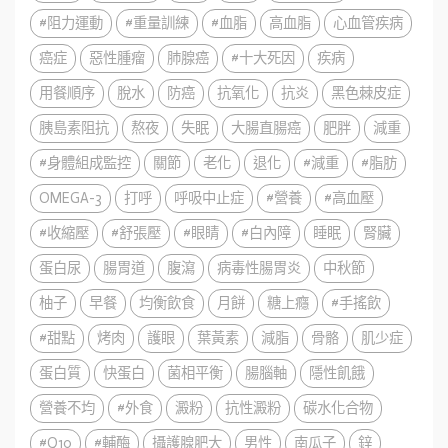
#阻力運動
#重量訓練
#血脂
高血脂
心血管疾病
癌症
惡性腫瘤
肺腺癌
#十大死因
疾病
用餐順序
脫水
防癌
抗氧化
抗炎
黑色棘皮症
胰島素阻抗
熬夜
失眠
大腸直腸癌
肥胖
減重
#身體組成監控
關節
老化
退化
#減重
#脂肪
OMEGA-3
打呼
呼吸中止症
#營養
#高血壓
#收縮壓
#舒張壓
#眼睛
#白內障
睡眠
腎臟
蛋白尿
腸胃道
腹瀉
病毒性腸胃炎
中秋節
柚子
早餐
均衡飲食
月餅
糖上癮
#手搖飲
#甜點
烤肉
護眼
葉黃素
減脂
骨骼
肌少症
蛋白質
快蛋白
菌相平衡
腸腦軸
隱性飢餓
營養不均
#外食
澱粉
抗性澱粉
碳水化合物
#Q10
#輔酶
攝護腺肥大
男性
南瓜子
鋅