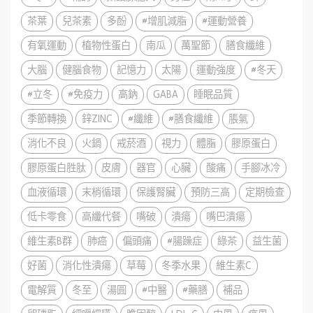
茶葉
兒茶素
多酚
#增肌減脂
#運動營養
有氧運動
植物性蛋白
南瓜
萬聖節
膳食纖維
大腦
健腦食物
記憶力
太陽
運動強度
#冬天
#立冬
#免疫力
高鈉
GABA
睡眠品質
季節轉換
鋅ZINC
#纖維
#膳食纖維
脹氣
消化不良
火鍋
戒菸酒
視力
體脂
膠原蛋白
膠原蛋白胜肽
皮膚
器官
心臟
酸痛
手腳冰冷
血液循環
末梢循環
保護腎臟
預防三高
定期檢查
低卡零食
高纖代餐
嘴破
潰瘍
嘴巴潰瘍
維生素B群
肺癌
偏頭痛
#腸躁症
綠茶
益生菌
好菌
消化性潰瘍
草莓
冬季水果
維生素C
電解質
冬至
湯圓
#中醫
#藥膳
補品