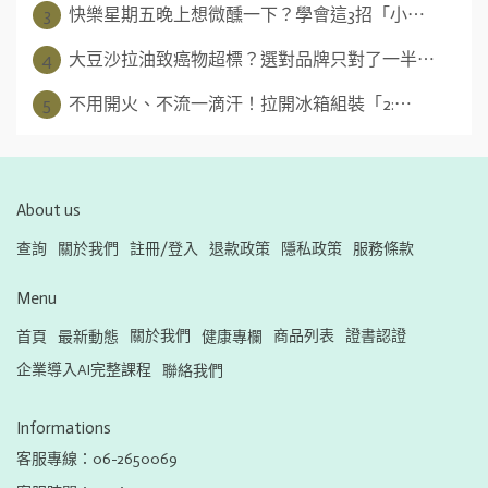
3
快樂星期五晚上想微醺一下？學會這3招「小⋯
4
大豆沙拉油致癌物超標？選對品牌只對了一半⋯
5
不用開火、不流一滴汗！拉開冰箱組裝「2:⋯
About us
查詢
關於我們
註冊/登入
退款政策
隱私政策
服務條款
Menu
關於我們
商品列表
證書認證
首頁
最新動態
健康專欄
企業導入AI完整課程
聯絡我們
Informations
客服專線：06-2650069