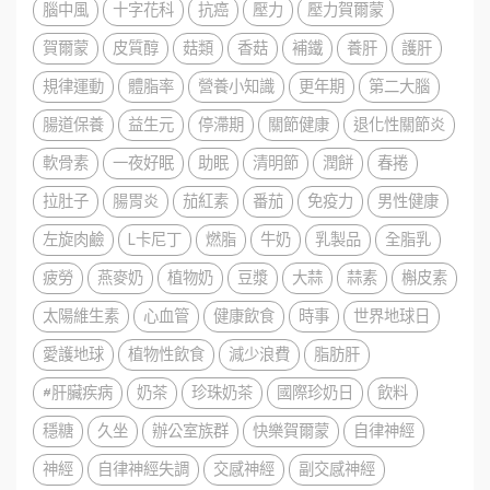
腦中風
十字花科
抗癌
壓力
壓力賀爾蒙
賀爾蒙
皮質醇
菇類
香菇
補鐵
養肝
護肝
規律運動
體脂率
營養小知識
更年期
第二大腦
腸道保養
益生元
停滯期
關節健康
退化性關節炎
軟骨素
一夜好眠
助眠
清明節
潤餅
春捲
拉肚子
腸胃炎
茄紅素
番茄
免疫力
男性健康
左旋肉鹼
L卡尼丁
燃脂
牛奶
乳製品
全脂乳
疲勞
燕麥奶
植物奶
豆漿
大蒜
蒜素
槲皮素
太陽維生素
心血管
健康飲食
時事
世界地球日
愛護地球
植物性飲食
減少浪費
脂肪肝
#肝臟疾病
奶茶
珍珠奶茶
國際珍奶日
飲料
穩糖
久坐
辦公室族群
快樂賀爾蒙
自律神經
神經
自律神經失調
交感神經
副交感神經