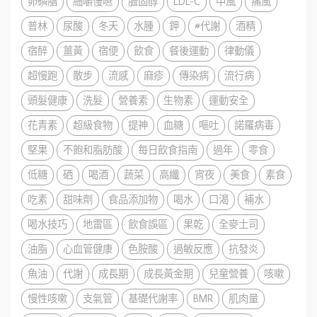
卵磷脂
細嚼慢嚥
膽固醇
LDL-C
中風
痛風
普林
尿酸
冬天
水腫
鉀
#代謝
酒精
宿醉
薑黃
宿便
飲食
餐後運動
律動儀
超慢跑
散步
流感
麻疹
傳染病
流行病
頭髮健康
洗髮
營養素
生物素
運動安全
花青素
超級食物
提神
血糖
嘔吐
諾羅病毒
堅果
不飽和脂肪酸
每日飲食指南
過年
零食
低糖
硒
喝酒
蔬菜
高纖
宵夜
美食
素食
吃素
甜味劑
食品添加物
喝水
口渴
補水
喝水技巧
地雷區
飲食誤區
果乾
全麥土司
油脂
心血管健康
色胺酸
過敏反應
抗發炎
魚油
代謝
成長期
成長黃金期
兒童營養
咳嗽
慢性咳嗽
支氣管
基礎代謝率
BMR
肌肉量