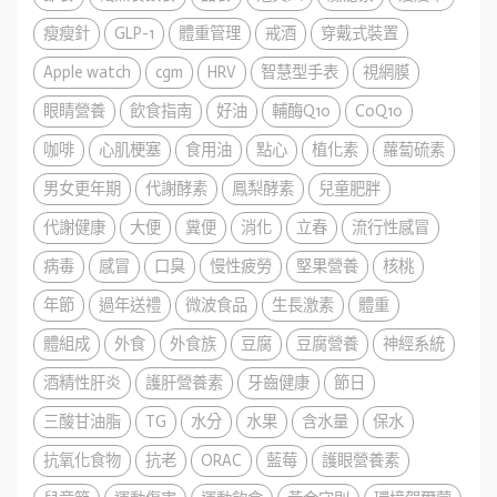
瘦瘦針
GLP-1
體重管理
戒酒
穿戴式裝置
Apple watch
cgm
HRV
智慧型手表
視網膜
眼睛營養
飲食指南
好油
輔酶Q10
CoQ10
咖啡
心肌梗塞
食用油
點心
植化素
蘿蔔硫素
男女更年期
代謝酵素
鳳梨酵素
兒童肥胖
代謝健康
大便
糞便
消化
立春
流行性感冒
病毒
感冒
口臭
慢性疲勞
堅果營養
核桃
年節
過年送禮
微波食品
生長激素
體重
體組成
外食
外食族
豆腐
豆腐營養
神經系統
酒精性肝炎
護肝營養素
牙齒健康
節日
三酸甘油脂
TG
水分
水果
含水量
保水
抗氧化食物
抗老
ORAC
藍莓
護眼營養素