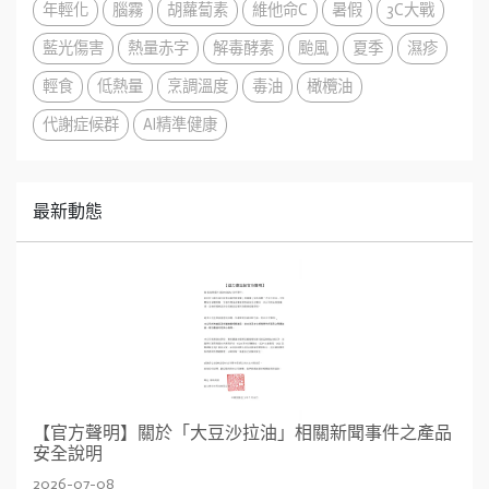
年輕化
腦霧
胡蘿蔔素
維他命C
暑假
3C大戰
藍光傷害
熱量赤字
解毒酵素
颱風
夏季
濕疹
輕食
低熱量
烹調溫度
毒油
橄欖油
代謝症候群
AI精準健康
最新動態
【官方聲明】關於「大豆沙拉油」相關新聞事件之產品
安全說明
2026-07-08