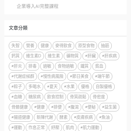
企業導入AI完整課程
文章分類
失智
營養
健康
麥得飲食
原型食物
抽筋
鈣質
維生素D
維生素
礦物質
#肝臟
#肝疾病
#肝炎
排毒
過敏
食物過敏
鐵質
貧血
#代謝症候群
#慢性病風險
#節日美食
#端午節
#粽子
多喝水
#夏天
#水果
優格
自製優格
#血糖
糖尿病
飲食控制
骨質疏鬆
骨密度
骨骼健康
#健康
#排便
#腹瀉
#便秘
#益生菌
#腸道健康
新陳代謝
酵素
#皮膚疾病
#魚油
#運動
作息正常
紓壓
肌肉
#肌力運動