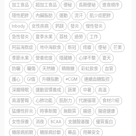
加工食品
超加工食品
便秘
長期便祕
進食順序
隱性肥胖
內臟脂肪
運動
流汗
肌少症肥胖
Inbody
女性疾病
鈣鎂
發炎
慢性發炎
急性發炎
夏季水果
荔枝
過勞
工作
阿茲海默症
地中海飲食
新冠
痔瘡
便祕
芒果
季節水果
營養密度
隱藏糖
心律不整
夏天
防曬
曬傷
天然糖
精緻糖
彩虹飲食
血管
護心
GI值
升糖指數
#CGM
連續血糖監控
深層睡眠
運動習慣養成
蔬果
中暑
高溫
高溫警報
心肺功能
肌耐力
代謝循環
食材介紹
猛爆性肝炎
時事新聞
無麩質
腸道
腸道健康
女性保養
消夜
BCAA
支鏈胺基酸
優質蛋白
糖尿病前期
糖尿病診斷
藥品
用藥安全