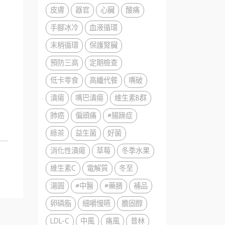
皮膚
器官
心臟
酸痛
手腳冰冷
血液循環
末梢循環
保護腎臟
預防三高
定期檢查
低卡零食
高纖代餐
嘴破
潰瘍
嘴巴潰瘍
維生素B群
肺癌
偏頭痛
#腸躁症
綠茶
益生菌
好菌
消化性潰瘍
草莓
冬季水果
維生素C
電解質
冬至
湯圓
#中醫
#藥膳
補品
卵磷脂
細嚼慢嚥
膽固醇
LDL-C
中風
痛風
普林