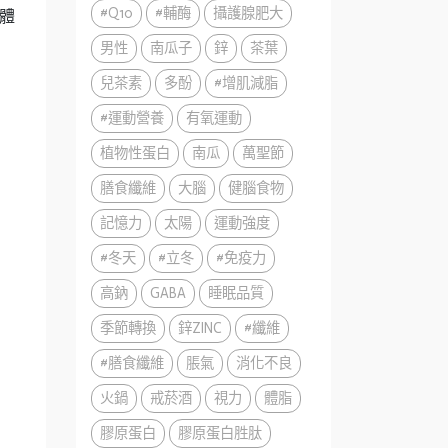
#Q10
#輔酶
攝護腺肥大
體
男性
南瓜子
鋅
茶葉
兒茶素
多酚
#增肌減脂
#運動營養
有氧運動
植物性蛋白
南瓜
萬聖節
膳食纖維
大腦
健腦食物
記憶力
太陽
運動強度
#冬天
#立冬
#免疫力
高鈉
GABA
睡眠品質
季節轉換
鋅ZINC
#纖維
#膳食纖維
脹氣
消化不良
火鍋
戒菸酒
視力
體脂
膠原蛋白
膠原蛋白胜肽