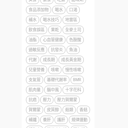
食品添加物
喝水
口渴
補水
喝水技巧
地雷區
飲食誤區
果乾
全麥土司
油脂
心血管健康
色胺酸
過敏反應
抗發炎
魚油
代謝
成長期
成長黃金期
兒童營養
咳嗽
慢性咳嗽
支氣管
基礎代謝率
BMR
肌肉量
腦中風
十字花科
抗癌
壓力
壓力賀爾蒙
賀爾蒙
皮質醇
菇類
香菇
補鐵
養肝
護肝
規律運動