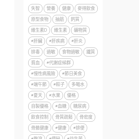
失智
營養
健康
麥得飲食
原型食物
抽筋
鈣質
維生素D
維生素
礦物質
#肝臟
#肝疾病
#肝炎
排毒
過敏
食物過敏
鐵質
貧血
#代謝症候群
#慢性病風險
#節日美食
#端午節
#粽子
多喝水
#夏天
#水果
優格
自製優格
#血糖
糖尿病
飲食控制
骨質疏鬆
骨密度
骨骼健康
#健康
#排便
#腹瀉
#便秘
#益生菌