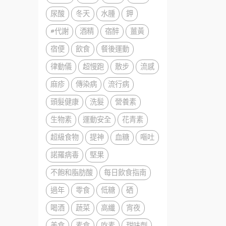
尿酸
冬天
水腫
鉀
#代謝
酒精
宿醉
薑黃
宿便
飲食
餐後運動
律動儀
超慢跑
散步
流感
麻疹
傳染病
流行病
頭髮健康
洗髮
營養素
生物素
運動安全
花青素
超級食物
提神
血糖
嘔吐
諾羅病毒
堅果
不飽和脂肪酸
每日飲食指南
過年
零食
低糖
硒
喝酒
蔬菜
高纖
宵夜
美食
素食
吃素
甜味劑