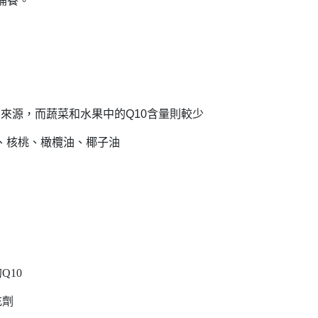
補養。
的來源，而蔬菜和水果中的Q10含量則較少
、核桃、橄欖油、椰子油
Q10
充劑