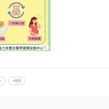
0
#輔酶