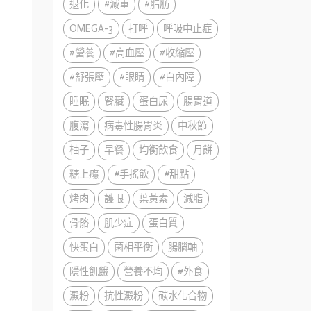
退化
#減重
#脂肪
OMEGA-3
打呼
呼吸中止症
#營養
#高血壓
#收縮壓
#舒張壓
#眼睛
#白內障
睡眠
腎臟
蛋白尿
腸胃道
腹瀉
病毒性腸胃炎
中秋節
柚子
早餐
均衡飲食
月餅
糖上癮
#手搖飲
#甜點
烤肉
護眼
葉黃素
減脂
骨骼
肌少症
蛋白質
快蛋白
菌相平衡
腸腦軸
隱性飢餓
營養不均
#外食
澱粉
抗性澱粉
碳水化合物