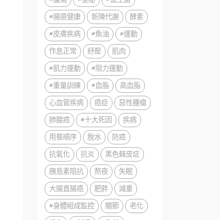
#腸道健康
新陳代謝
酵素
#皮膚疾病
#魚油
#運動
作息正常
紓壓
肌肉
#肌力運動
#阻力運動
#重量訓練
#血脂
高血脂
心血管疾病
癌症
惡性腫瘤
肺腺癌
#十大死因
疾病
用餐順序
脫水
防癌
抗氧化
抗炎
黑色棘皮症
胰島素阻抗
熬夜
失眠
大腸直腸癌
肥胖
減重
#身體組成監控
關節
老化