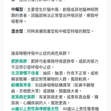
中樞型
：主要發生於腦中風、創傷或其他腦神經問
題的患者，因腦部無法正常發出呼吸訊號，導致呼
吸暫停。
混合型
：同時具備阻塞型和中樞型特徵的類型。
誰是睡眠呼吸中止症的高危族群？
肥胖族群
：
肥胖可能導致呼吸道狹窄，或肌肉張力
不足而引發呼吸中止症。
生活習慣不佳者
：
抽菸、酗酒、作息不正常，或依
賴安眠藥、鎮定劑等藥物的人群，風險較高。
結構異常者
：
包括鼻咽喉結構異常（如鼻中膈彎
曲、舌根肥大等）或過敏、頸圍過大者。
家族病史族群
：
有家族病史者，或患有高血壓、糖
尿病、心臟疾病的人，風險更高。
40歲以上男性與停經後女性
：
40歲以上男性罹患機