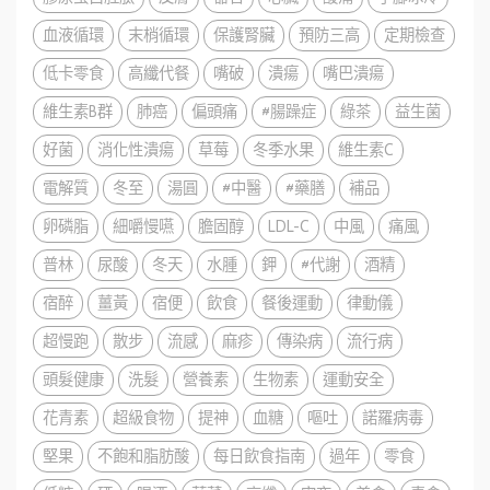
血液循環
末梢循環
保護腎臟
預防三高
定期檢查
低卡零食
高纖代餐
嘴破
潰瘍
嘴巴潰瘍
維生素B群
肺癌
偏頭痛
#腸躁症
綠茶
益生菌
好菌
消化性潰瘍
草莓
冬季水果
維生素C
電解質
冬至
湯圓
#中醫
#藥膳
補品
卵磷脂
細嚼慢嚥
膽固醇
LDL-C
中風
痛風
普林
尿酸
冬天
水腫
鉀
#代謝
酒精
宿醉
薑黃
宿便
飲食
餐後運動
律動儀
超慢跑
散步
流感
麻疹
傳染病
流行病
頭髮健康
洗髮
營養素
生物素
運動安全
花青素
超級食物
提神
血糖
嘔吐
諾羅病毒
堅果
不飽和脂肪酸
每日飲食指南
過年
零食