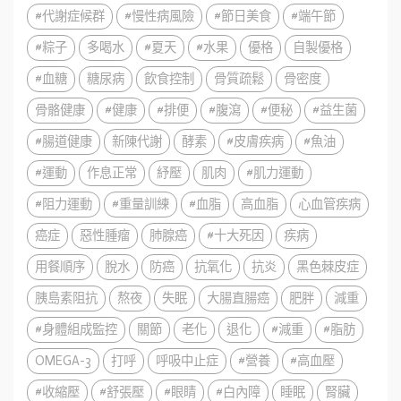
#代謝症候群
#慢性病風險
#節日美食
#端午節
#粽子
多喝水
#夏天
#水果
優格
自製優格
#血糖
糖尿病
飲食控制
骨質疏鬆
骨密度
骨骼健康
#健康
#排便
#腹瀉
#便秘
#益生菌
#腸道健康
新陳代謝
酵素
#皮膚疾病
#魚油
#運動
作息正常
紓壓
肌肉
#肌力運動
#阻力運動
#重量訓練
#血脂
高血脂
心血管疾病
癌症
惡性腫瘤
肺腺癌
#十大死因
疾病
用餐順序
脫水
防癌
抗氧化
抗炎
黑色棘皮症
胰島素阻抗
熬夜
失眠
大腸直腸癌
肥胖
減重
#身體組成監控
關節
老化
退化
#減重
#脂肪
OMEGA-3
打呼
呼吸中止症
#營養
#高血壓
#收縮壓
#舒張壓
#眼睛
#白內障
睡眠
腎臟