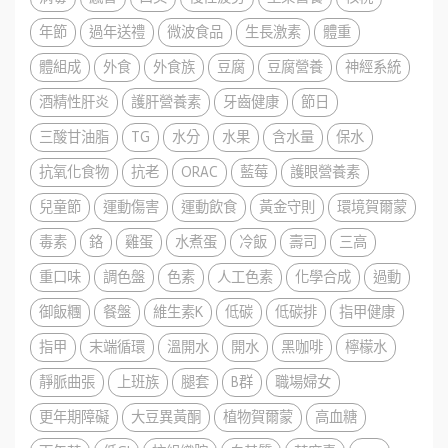
年節
過年送禮
微波食品
生長激素
體重
體組成
外食
外食族
豆腐
豆腐營養
神經系統
酒精性肝炎
護肝營養素
牙齒健康
節日
三酸甘油脂
TG
水分
水果
含水量
保水
抗氧化食物
抗老
ORAC
藍莓
護眼營養素
兒童節
運動傷害
運動飲食
黃金守則
環境賀爾蒙
毒素
鉻
雞蛋
水煮蛋
冷飯
壽司
三高
重口味
調色盤
色素
人工色素
化學合成
過動
御飯糰
餐盤
維生素K
低碳
低碳排
指甲健康
指甲
末端循環
溫開水
開水
黑咖啡
檸檬水
靜脈曲張
上班族
腿套
B群
職場婦女
更年期障礙
大豆異黃酮
植物賀爾蒙
高血糖