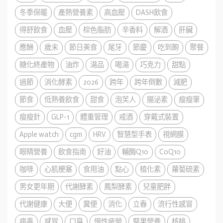
冬季保暖
產熱營養素
高血壓
DASH飲食
得舒飲食
血壓
棕色脂肪
辛香料
解酒
肝臟
應酬
歲末
節日美食
尾牙
節慶
吃到飽
聚餐
糖化終產物
油炸
湯品
喝湯
巧克力
甜點
過節
消化酵素
2026
跨年
跨年倒數
減肥
節食
低熱養飲食
甜食
泡芙人
腸泌素
瘦瘦筆
瘦瘦針
GLP-1
體重管理
戒酒
穿戴式裝置
Apple watch
cgm
HRV
智慧型手表
視網膜
眼睛營養
飲食指南
好油
輔酶Q10
CoQ10
咖啡
心肌梗塞
食用油
點心
植化素
蘿蔔硫素
男女更年期
代謝酵素
鳳梨酵素
兒童肥胖
代謝健康
大便
糞便
消化
立春
流行性感冒
病毒
感冒
口臭
慢性疲勞
堅果營養
核桃