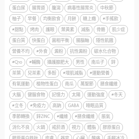
蛋白尿
腸胃道
腹瀉
病毒性腸胃炎
中秋節
柚子
早餐
均衡飲食
月餅
糖上癮
#手搖飲
#甜點
烤肉
護眼
葉黃素
減脂
骨骼
肌少症
蛋白質
快蛋白
菌相平衡
腸腦軸
隱性飢餓
營養不均
#外食
澱粉
抗性澱粉
碳水化合物
#Q10
#輔酶
攝護腺肥大
男性
南瓜子
鋅
茶葉
兒茶素
多酚
#增肌減脂
#運動營養
有氧運動
植物性蛋白
南瓜
萬聖節
膳食纖維
大腦
健腦食物
記憶力
太陽
運動強度
#冬天
#立冬
#免疫力
高鈉
GABA
睡眠品質
季節轉換
鋅ZINC
#纖維
#膳食纖維
脹氣
消化不良
火鍋
戒菸酒
視力
體脂
膠原蛋白
膠原蛋白胜肽
皮膚
器官
心臟
酸痛
手腳冰冷