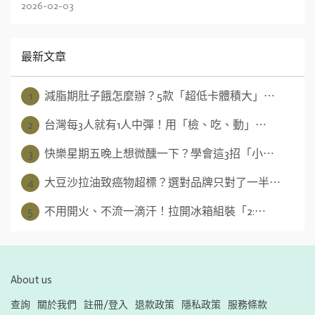
2026-02-03
最新文章
1
減脂期肚子餓怎麼辦？5款「超低卡體積大」⋯
2
台灣每3人就有1人中彈！用「檢、吃、動」⋯
3
快樂星期五晚上想微醺一下？學會這3招「小⋯
4
大豆沙拉油致癌物超標？選對品牌只對了一半⋯
5
不用開火、不流一滴汗！拉開冰箱組裝「2:⋯
About us
查詢
關於我們
註冊/登入
退款政策
隱私政策
服務條款