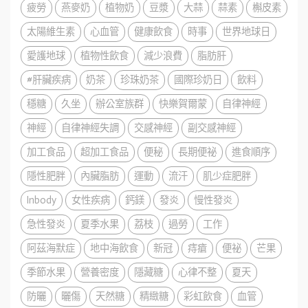
疲勞
燕麥奶
植物奶
豆漿
大蒜
蒜素
槲皮素
太陽維生素
心血管
健康飲食
時事
世界地球日
愛護地球
植物性飲食
減少浪費
脂肪肝
#肝臟疾病
奶茶
珍珠奶茶
國際珍奶日
飲料
穩糖
久坐
辦公室族群
快樂賀爾蒙
自律神經
神經
自律神經失調
交感神經
副交感神經
加工食品
超加工食品
便秘
長期便祕
進食順序
隱性肥胖
內臟脂肪
運動
流汗
肌少症肥胖
Inbody
女性疾病
鈣鎂
發炎
慢性發炎
急性發炎
夏季水果
荔枝
過勞
工作
阿茲海默症
地中海飲食
新冠
痔瘡
便祕
芒果
季節水果
營養密度
隱藏糖
心律不整
夏天
防曬
曬傷
天然糖
精緻糖
彩虹飲食
血管