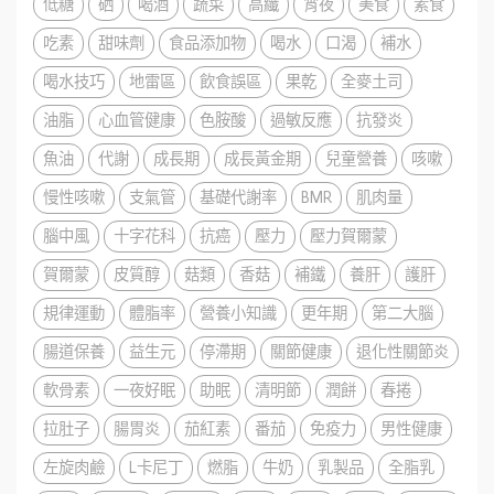
低糖
硒
喝酒
蔬菜
高纖
宵夜
美食
素食
吃素
甜味劑
食品添加物
喝水
口渴
補水
喝水技巧
地雷區
飲食誤區
果乾
全麥土司
油脂
心血管健康
色胺酸
過敏反應
抗發炎
魚油
代謝
成長期
成長黃金期
兒童營養
咳嗽
慢性咳嗽
支氣管
基礎代謝率
BMR
肌肉量
腦中風
十字花科
抗癌
壓力
壓力賀爾蒙
賀爾蒙
皮質醇
菇類
香菇
補鐵
養肝
護肝
規律運動
體脂率
營養小知識
更年期
第二大腦
腸道保養
益生元
停滯期
關節健康
退化性關節炎
軟骨素
一夜好眠
助眠
清明節
潤餅
春捲
拉肚子
腸胃炎
茄紅素
番茄
免疫力
男性健康
左旋肉鹼
L卡尼丁
燃脂
牛奶
乳製品
全脂乳