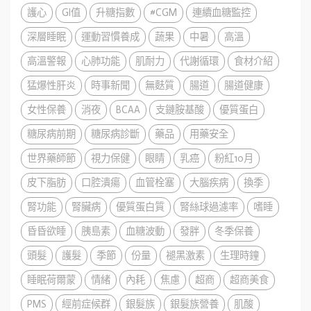
護心
GI值
升糖指數
#CGM
連續血糖監控
深層睡眠
運動習慣養成
蔬果
中暑
高溫
高溫警報
心肺功能
肌耐力
代謝循環
食材介紹
猛爆性肝炎
時事新聞
無麩質
腸道
腸道健康
女性保養
消夜
BCAA
支鏈胺基酸
優質蛋白
糖尿病前期
糖尿病診斷
藥品
用藥安全
世界藥師節
視力保健
眼睛
乳癌
粉紅10月
皮下脂肪
口腔潰瘍
血管栓塞
大腦疾病
換季
腎功能
腎臟病
優質蛋白質
腎絲球過濾率
嗜睡
昏昏欲睡
胰島素
血糖波動
發胖
冬季保養
頭髮
護髮
季節
份量
褪黑激素
生理時鐘
睡眠荷爾蒙
情緒
內耗
焦慮
超商
超商美食
PMS
經前症候群
銀髮族
銀髮族營養
肌酸