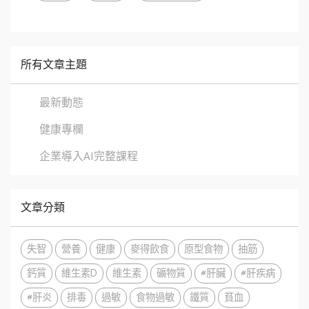
所有文章主題
最新動態
健康專欄
企業導入AI完整課程
文章分類
失智
營養
健康
麥得飲食
原型食物
抽筋
鈣質
維生素D
維生素
礦物質
#肝臟
#肝疾病
#肝炎
排毒
過敏
食物過敏
鐵質
貧血