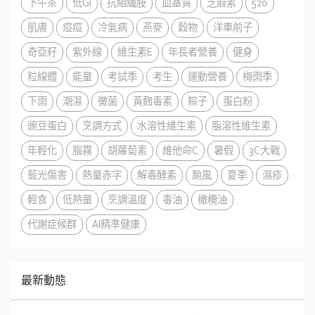
下午茶
低GI
抗組織胺
血基質
芝麻素
520
肌膚
痘痘
冷氣病
燕麥
穀物
洋車前子
奇亞籽
紫外線
維生素E
年長者營養
健身
粒線體
能量
考試季
考生
運動營養
梅雨季
下雨
潮濕
黴菌
黃麴毒素
粽子
蛋白粉
豌豆蛋白
烹調方式
水溶性維生素
脂溶性維生素
年輕化
腦霧
胡蘿蔔素
維他命C
暑假
3C大戰
藍光傷害
熱量赤字
解毒酵素
颱風
夏季
濕疹
輕食
低熱量
烹調溫度
毒油
橄欖油
代謝症候群
AI精準健康
最新動態