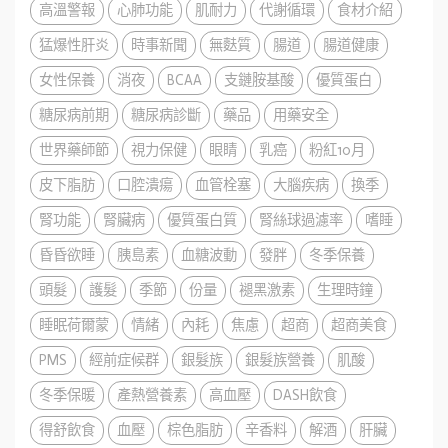
高溫警報
心肺功能
肌耐力
代謝循環
食材介紹
猛爆性肝炎
時事新聞
無麩質
腸道
腸道健康
女性保養
消夜
BCAA
支鏈胺基酸
優質蛋白
糖尿病前期
糖尿病診斷
藥品
用藥安全
世界藥師節
視力保健
眼睛
乳癌
粉紅10月
皮下脂肪
口腔潰瘍
血管栓塞
大腦疾病
換季
腎功能
腎臟病
優質蛋白質
腎絲球過濾率
嗜睡
昏昏欲睡
胰島素
血糖波動
發胖
冬季保養
頭髮
護髮
季節
份量
褪黑激素
生理時鐘
睡眠荷爾蒙
情緒
內耗
焦慮
超商
超商美食
PMS
經前症候群
銀髮族
銀髮族營養
肌酸
冬季保暖
產熱營養素
高血壓
DASH飲食
得舒飲食
血壓
棕色脂肪
辛香料
解酒
肝臟