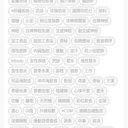
愛護地球
植物性飲食
減少浪費
脂肪肝
#肝臟疾病
奶茶
珍珠奶茶
國際珍奶日
飲料
穩糖
久坐
辦公室族群
快樂賀爾蒙
自律神經
神經
自律神經失調
交感神經
副交感神經
加工食品
超加工食品
便秘
長期便祕
進食順序
隱性肥胖
內臟脂肪
運動
流汗
肌少症肥胖
Inbody
女性疾病
鈣鎂
發炎
慢性發炎
急性發炎
夏季水果
荔枝
過勞
工作
阿茲海默症
地中海飲食
新冠
痔瘡
便祕
芒果
季節水果
營養密度
隱藏糖
心律不整
夏天
防曬
曬傷
天然糖
精緻糖
彩虹飲食
血管
護心
GI值
升糖指數
#CGM
連續血糖監控
深層睡眠
運動習慣養成
蔬果
中暑
高溫