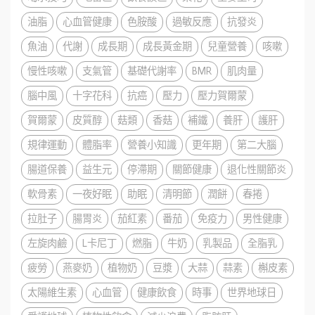
油脂
心血管健康
色胺酸
過敏反應
抗發炎
魚油
代謝
成長期
成長黃金期
兒童營養
咳嗽
慢性咳嗽
支氣管
基礎代謝率
BMR
肌肉量
腦中風
十字花科
抗癌
壓力
壓力賀爾蒙
賀爾蒙
皮質醇
菇類
香菇
補鐵
養肝
護肝
規律運動
體脂率
營養小知識
更年期
第二大腦
腸道保養
益生元
停滯期
關節健康
退化性關節炎
軟骨素
一夜好眠
助眠
清明節
潤餅
春捲
拉肚子
腸胃炎
茄紅素
番茄
免疫力
男性健康
左旋肉鹼
L卡尼丁
燃脂
牛奶
乳製品
全脂乳
疲勞
燕麥奶
植物奶
豆漿
大蒜
蒜素
槲皮素
太陽維生素
心血管
健康飲食
時事
世界地球日