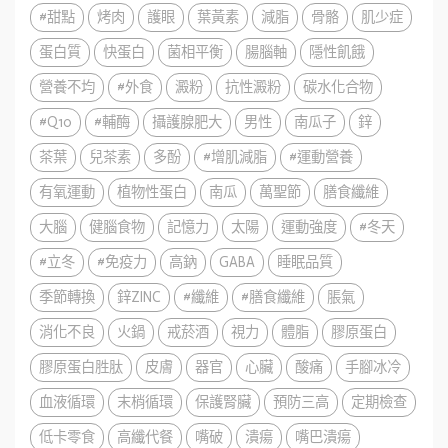
#甜點
烤肉
護眼
葉黃素
減脂
骨骼
肌少症
蛋白質
快蛋白
菌相平衡
腸腦軸
隱性飢餓
營養不均
#外食
澱粉
抗性澱粉
碳水化合物
#Q10
#輔酶
攝護腺肥大
男性
南瓜子
鋅
茶葉
兒茶素
多酚
#增肌減脂
#運動營養
有氧運動
植物性蛋白
南瓜
萬聖節
膳食纖維
大腦
健腦食物
記憶力
太陽
運動強度
#冬天
#立冬
#免疫力
高鈉
GABA
睡眠品質
季節轉換
鋅ZINC
#纖維
#膳食纖維
脹氣
消化不良
火鍋
戒菸酒
視力
體脂
膠原蛋白
膠原蛋白胜肽
皮膚
器官
心臟
酸痛
手腳冰冷
血液循環
末梢循環
保護腎臟
預防三高
定期檢查
低卡零食
高纖代餐
嘴破
潰瘍
嘴巴潰瘍