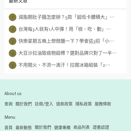
最新文章
1
減脂期肚子餓怎麼辦？5款「超低卡體積大」⋯
2
台灣每3人就有1人中彈！用「檢、吃、動」⋯
3
快樂星期五晚上想微醺一下？學會這3招「小⋯
4
大豆沙拉油致癌物超標？選對品牌只對了一半⋯
5
不用開火、不流一滴汗！拉開冰箱組裝「2:⋯
About us
查詢
關於我們
註冊/登入
退款政策
隱私政策
服務條款
Menu
關於我們
商品列表
證書認證
首頁
最新動態
健康專欄