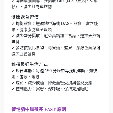
✔ 降低壞膽固醇：多攝取 Omega-3（魚類、亞麻
籽），減少紅肉與炸物
健康飲食習慣
✔ 均衡飲食：遵循地中海或 DASH 飲食，富含蔬
果、健康脂肪與全穀類
✔ 減少鹽分攝取：避免高鈉加工食品，選擇天然調
味料
✔ 多吃抗氧化食物：莓果類、堅果、深綠色蔬菜可
減少血管發炎
維持良好生活方式
✔ 規律運動：每週 150 分鐘中等強度運動，如快
走、游泳、瑜珈
✔ 戒菸、減少飲酒：降低血管受損與發炎反應
✔
控制壓力：冥想、深呼吸、保持充足睡眠
警惕腦中風徵兆 FAST 原則