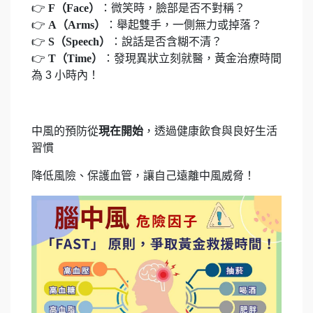
👉
F
（Face）
：微笑時，臉部是否不對稱？
👉
A
（Arms）
：舉起雙手，一側無力或掉落？
👉
S
（Speech）
：說話是否含糊不清？
👉
T
（Time）
：發現異狀立刻就醫，黃金治療時間
為 3 小時內！
中風的預防從
現在開始
，透過健康飲食與良好生活
習慣
降低風險、保護血管，讓自己遠離中風威脅！