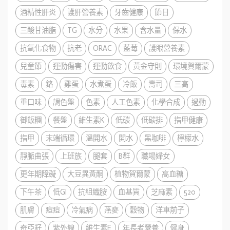
酒精性肝炎
護肝營養素
牙齒健康
節日
三酸甘油脂
TG
水分
水果
含水量
保水
抗氧化食物
抗老
ORAC
藍莓
護眼營養素
兒童節
運動傷害
運動飲食
黃金守則
環境賀爾蒙
毒素
鉻
雞蛋
水煮蛋
冷飯
壽司
三高
重口味
調色盤
色素
人工色素
化學合成
過動
御飯糰
餐盤
維生素K
低碳
低碳排
指甲健康
指甲
末端循環
溫開水
開水
黑咖啡
檸檬水
靜脈曲張
上班族
腿套
B群
職場婦女
更年期障礙
大豆異黃酮
植物賀爾蒙
高血糖
下午茶
低GI
抗組織胺
血基質
芝麻素
520
肌膚
痘痘
冷氣病
燕麥
穀物
洋車前子
奇亞籽
紫外線
維生素E
年長者營養
健身