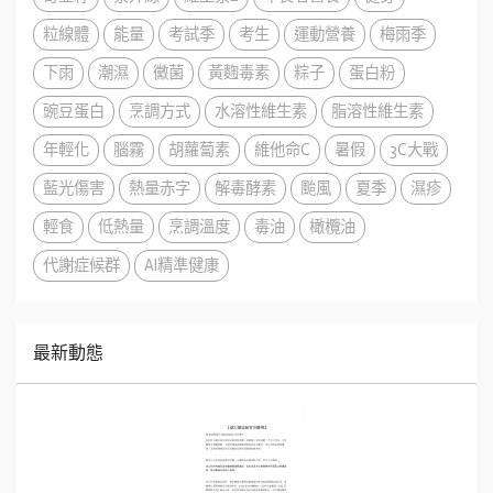
粒線體
能量
考試季
考生
運動營養
梅雨季
下雨
潮濕
黴菌
黃麴毒素
粽子
蛋白粉
豌豆蛋白
烹調方式
水溶性維生素
脂溶性維生素
年輕化
腦霧
胡蘿蔔素
維他命C
暑假
3C大戰
藍光傷害
熱量赤字
解毒酵素
颱風
夏季
濕疹
輕食
低熱量
烹調溫度
毒油
橄欖油
代謝症候群
AI精準健康
最新動態