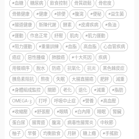
#血糖
糖尿病
飲食控制
骨質疏鬆
骨密度
骨骼健康
#健康
#排便
#腹瀉
#便秘
#益生菌
#腸道健康
新陳代謝
酵素
#皮膚疾病
#魚油
#運動
作息正常
紓壓
肌肉
#肌力運動
#阻力運動
#重量訓練
#血脂
高血脂
心血管疾病
癌症
惡性腫瘤
肺腺癌
#十大死因
疾病
用餐順序
脫水
防癌
抗氧化
抗炎
黑色棘皮症
胰島素阻抗
熬夜
失眠
大腸直腸癌
肥胖
減重
#身體組成監控
關節
老化
退化
#減重
#脂肪
OMEGA-3
打呼
呼吸中止症
#營養
#高血壓
#收縮壓
#舒張壓
#眼睛
#白內障
睡眠
腎臟
蛋白尿
腸胃道
腹瀉
病毒性腸胃炎
中秋節
柚子
早餐
均衡飲食
月餅
糖上癮
#手搖飲