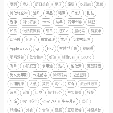
應酬
歲末
節日美食
尾牙
節慶
吃到飽
聚餐
糖化終產物
油炸
湯品
喝湯
巧克力
甜點
過節
消化酵素
2026
跨年
跨年倒數
減肥
節食
低熱養飲食
甜食
泡芙人
腸泌素
瘦瘦筆
瘦瘦針
GLP-1
體重管理
戒酒
穿戴式裝置
Apple watch
cgm
HRV
智慧型手表
視網膜
眼睛營養
飲食指南
好油
輔酶Q10
CoQ10
咖啡
心肌梗塞
食用油
點心
植化素
蘿蔔硫素
男女更年期
代謝酵素
鳳梨酵素
兒童肥胖
代謝健康
大便
糞便
消化
立春
流行性感冒
病毒
感冒
口臭
慢性疲勞
堅果營養
核桃
年節
過年送禮
微波食品
生長激素
體重
體組成
外食
外食族
豆腐
豆腐營養
神經系統