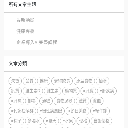
所有文章主題
最新動態
健康專欄
企業導入AI完整課程
文章分類
失智
營養
健康
麥得飲食
原型食物
抽筋
鈣質
維生素D
維生素
礦物質
#肝臟
#肝疾病
#肝炎
排毒
過敏
食物過敏
鐵質
貧血
#代謝症候群
#慢性病風險
#節日美食
#端午節
#粽子
多喝水
#夏天
#水果
優格
自製優格