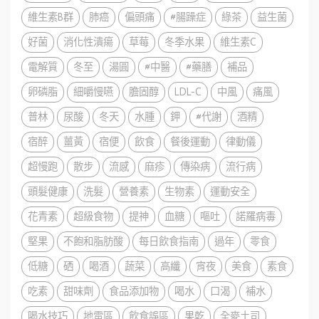
維生素B群
肺癌
偏頭痛
#腸躁症
綠茶
益生菌
好菌
消化性潰瘍
草莓
冬季水果
維生素C
電解質
冬至
湯圓
#中醫
#藥膳
補品
卵磷脂
細嚼慢嚥
膽固醇
LDL-C
中風
痛風
普林
尿酸
冬天
水腫
鉀
#代謝
酒精
宿醉
薑黃
宿便
飲食
餐後運動
律動儀
超慢跑
散步
流感
麻疹
傳染病
流行病
頭髮健康
洗髮
營養素
生物素
運動安全
花青素
超級食物
提神
血糖
嘔吐
諾羅病毒
堅果
不飽和脂肪酸
每日飲食指南
過年
零食
低糖
硒
喝酒
蔬菜
高纖
宵夜
美食
素食
吃素
甜味劑
食品添加物
喝水
口渴
補水
喝水技巧
地雷區
飲食誤區
果乾
全麥土司